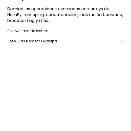
Domina las operaciones avanzadas con arrays de
NumPy: reshaping, concatenación, indexación booleana,
broadcasting y más.
0 views
1 min de lectura
José Elías Romero Guanipa
0
Leer más