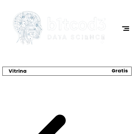
Ciencia de Datos
Programación
I.A.
Tutoriales
Acerca de Mi
Gratis
Vitrina
Crea tu catálogo y tienda online
🌼