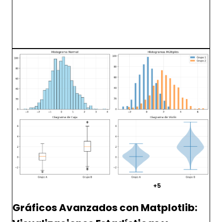
matplotlib
python
visualizacion
+5
Gráficos Avanzados con Matplotlib: