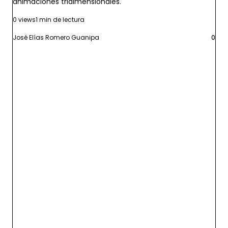
animaciones tridimensionales.
0 views
1 min de lectura
José Elías Romero Guanipa
0
Leer más