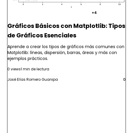
matplotlib
python
visualizacion
+4
Gráficos Básicos con Matplotlib: Tipos
de Gráficos Esenciales
Aprende a crear los tipos de gráficos más comunes con
Matplotlib: líneas, dispersión, barras, áreas y más con
ejemplos prácticos.
0 views
1 min de lectura
José Elías Romero Guanipa
0
Leer más