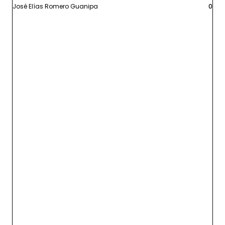
José Elías Romero Guanipa
0
Leer más