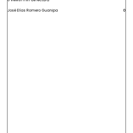
José Elías Romero Guanipa
0
Leer más