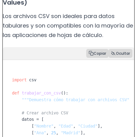
Values)
Los archivos CSV son ideales para datos
tabulares y son compatibles con la mayoría de
las aplicaciones de hojas de cálculo.
Copiar
Ocultar
import
 csv

def
trabajar_con_csv
():

"""Demuestra cómo trabajar con archivos CSV"""
# Crear archivo CSV
    datos = [

        [
"Nombre"
, 
"Edad"
, 
"Ciudad"
],

        [
"Ana"
, 
25
, 
"Madrid"
],
