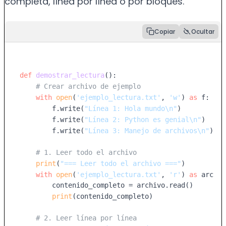
completa, línea por línea o por bloques.
Copiar
Ocultar
def
demostrar_lectura
():

# Crear archivo de ejemplo
with
open
(
'ejemplo_lectura.txt'
, 
'w'
) 
as
 f:

        f.write(
"Línea 1: Hola mundo\n"
)

        f.write(
"Línea 2: Python es genial\n"
)

        f.write(
"Línea 3: Manejo de archivos\n"
)

# 1. Leer todo el archivo
print
(
"=== Leer todo el archivo ==="
)

with
open
(
'ejemplo_lectura.txt'
, 
'r'
) 
as
 archiv
        contenido_completo = archivo.read()

print
(contenido_completo)

# 2. Leer línea por línea