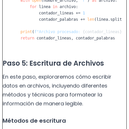
with
open
(nombre_archivo, 
'r'
) 
as
 archivo:

for
 linea 
in
 archivo:

            contador_lineas += 
1
            contador_palabras += 
len
(linea.split())

print
(
f"Archivo procesado: 
{contador_lineas}
 lí
return
 contador_lineas, contador_palabras
Paso 5: Escritura de Archivos
En este paso, exploraremos cómo escribir
datos en archivos, incluyendo diferentes
métodos y técnicas para formatear la
información de manera legible.
Métodos de escritura