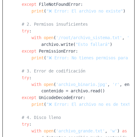
except
 FileNotFoundError:

print
(
"❌ Error: El archivo no existe"
)

# 2. Permisos insuficientes
try
:

with
open
(
'/root/archivo_sistema.txt'
, 
'w'
)
            archivo.write(
"Esto fallará"
)

except
 PermissionError:

print
(
"❌ Error: No tienes permisos para es
# 3. Error de codificación
try
:

with
open
(
'archivo_binario.jpg'
, 
'r'
, encod
            contenido = archivo.read()

except
 UnicodeDecodeError:

print
(
"❌ Error: El archivo no es de texto 
# 4. Disco lleno
try
:

with
open
(
'archivo_grande.txt'
, 
'w'
) 
as
 arc