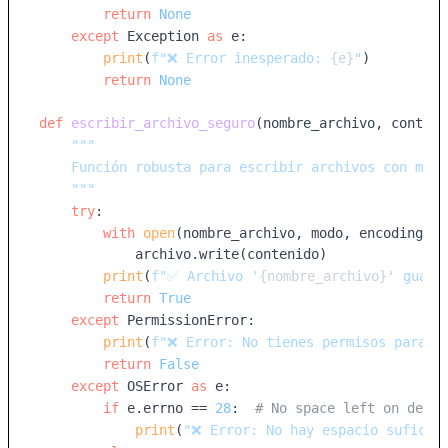
return
None
except
 Exception 
as
 e:

print
(
f"❌ Error inesperado: 
{e}
"
)

return
None
def
escribir_archivo_seguro
(
nombre_archivo, conteni
"""

    Función robusta para escribir archivos con mane
    """
try
:

with
open
(nombre_archivo, modo, encoding=en
            archivo.write(contenido)

print
(
f"✅ Archivo '
{nombre_archivo}
' guard
return
True
except
 PermissionError:

print
(
f"❌ Error: No tienes permisos para e
return
False
except
 OSError 
as
 e:

if
 e.errno == 
28
:  
# No space left on devic
print
(
"❌ Error: No hay espacio suficie