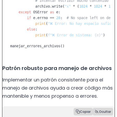
# Intentar escribir mucho contenido
            archivo.write(
"x"
 * (
1024
 * 
1024
 * 
1024
except
 OSError 
as
 e:

if
 e.errno == 
28
:  
# No space left on devic
print
(
"❌ Error: No hay espacio suficie
else
:

print
(
f"❌ Error de sistema: 
{e}
"
)

manejar_errores_archivos()
Patrón robusto para manejo de archivos
Implementar un patrón consistente para el
manejo de archivos ayuda a crear código más
mantenible y menos propenso a errores.
Copiar
Ocultar