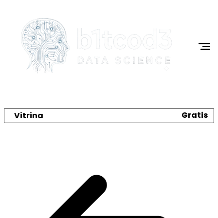
Ciencia de Datos
Programación
I.A.
Tutoriales
Acerca de Mi
Gratis
Vitrina
Crea tu catálogo y tienda online
🌼