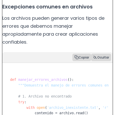
Excepciones comunes en archivos
Los archivos pueden generar varios tipos de
errores que debemos manejar
apropiadamente para crear aplicaciones
confiables.
Copiar
Ocultar
def
manejar_errores_archivos
():

"""Demuestra el manejo de errores comunes en ar
# 1. Archivo no encontrado
try
:

with
open
(
'archivo_inexistente.txt'
, 
'r'
) 
a
            contenido = archivo.read()
