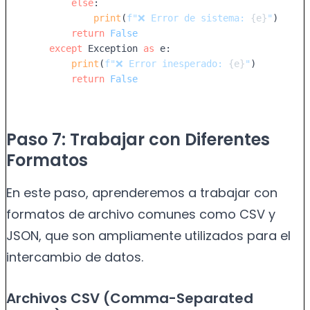
else
:

print
(
f"❌ Error de sistema: 
{e}
"
)

return
False
except
 Exception 
as
 e:

print
(
f"❌ Error inesperado: 
{e}
"
)

return
False
Paso 7: Trabajar con Diferentes
Formatos
En este paso, aprenderemos a trabajar con
formatos de archivo comunes como CSV y
JSON, que son ampliamente utilizados para el
intercambio de datos.
Archivos CSV (Comma-Separated