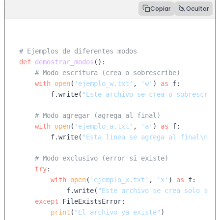
Copiar
Ocultar
# Ejemplos de diferentes modos
def
demostrar_modos
():

# Modo escritura (crea o sobrescribe)
with
open
(
'ejemplo_w.txt'
, 
'w'
) 
as
 f:

        f.write(
"Este archivo se crea o sobrescribe
# Modo agregar (agrega al final)
with
open
(
'ejemplo_a.txt'
, 
'a'
) 
as
 f:

        f.write(
"Esta línea se agrega al final\n"
)

# Modo exclusivo (error si existe)
try
:

with
open
(
'ejemplo_x.txt'
, 
'x'
) 
as
 f:

            f.write(
"Este archivo se crea solo si n
except
 FileExistsError:

print
(
"El archivo ya existe"
)
