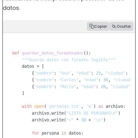
datos.
Copiar
Ocultar
def
guardar_datos_formateados
():

"""Guarda datos con formato legible"""
    datos = [

        {
"nombre"
: 
"Ana"
, 
"edad"
: 
25
, 
"ciudad"
: 
"Ma
        {
"nombre"
: 
"Carlos"
, 
"edad"
: 
30
, 
"ciudad"
: 
        {
"nombre"
: 
"María"
, 
"edad"
: 
28
, 
"ciudad"
: 
"
    ]

with
open
(
'personas.txt'
, 
'w'
) 
as
 archivo:

        archivo.write(
"LISTA DE PERSONAS\n"
)

        archivo.write(
"="
 * 
30
 + 
"\n"
)

for
 persona 
in
 datos:
