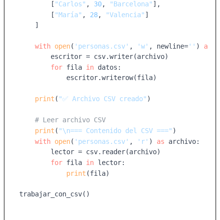
        [
"Carlos"
, 
30
, 
"Barcelona"
],

        [
"María"
, 
28
, 
"Valencia"
]

    ]

with
open
(
'personas.csv'
, 
'w'
, newline=
''
) 
as
 a
        escritor = csv.writer(archivo)

for
 fila 
in
 datos:

            escritor.writerow(fila)

print
(
"✅ Archivo CSV creado"
)

# Leer archivo CSV
print
(
"\n=== Contenido del CSV ==="
)

with
open
(
'personas.csv'
, 
'r'
) 
as
 archivo:

        lector = csv.reader(archivo)

for
 fila 
in
 lector:

print
(fila)

trabajar_con_csv()