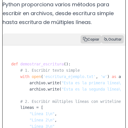
Python proporciona varios métodos para
escribir en archivos, desde escritura simple
hasta escritura de múltiples líneas.
Copiar
Ocultar
def
demostrar_escritura
():

# 1. Escribir texto simple
with
open
(
'escritura_ejemplo.txt'
, 
'w'
) 
as
 arch
        archivo.write(
"Esta es la primera línea\n"
)

        archivo.write(
"Esta es la segunda línea\n"
)

# 2. Escribir múltiples líneas con writelines
    lineas = [

"Línea 1\n"
,

"Línea 2\n"
,

"Línea 3\n"