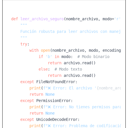
def
leer_archivo_seguro
(
nombre_archivo, modo=
'r'
, e
"""

    Función robusta para leer archivos con manejo c
    """
try
:

with
open
(nombre_archivo, modo, encoding=en
if
'b'
in
 modo:  
# Modo binario
return
 archivo.read()

else
:  
# Modo texto
return
 archivo.read()

except
 FileNotFoundError:

print
(
f"❌ Error: El archivo '
{nombre_archi
return
None
except
 PermissionError:

print
(
f"❌ Error: No tienes permisos para a
return
None
except
 UnicodeDecodeError:

print
(
f"❌ Error: Problema de codificación 