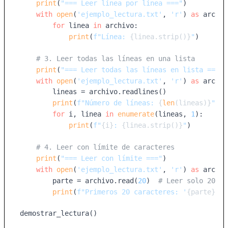
print
(
"=== Leer línea por línea ==="
)

with
open
(
'ejemplo_lectura.txt'
, 
'r'
) 
as
 archiv
for
 linea 
in
 archivo:

print
(
f"Línea: 
{linea.strip()}
"
)

# 3. Leer todas las líneas en una lista
print
(
"=== Leer todas las líneas en lista ==="
)

with
open
(
'ejemplo_lectura.txt'
, 
'r'
) 
as
 archiv
        lineas = archivo.readlines()

print
(
f"Número de líneas: 
{
len
(lineas)}
"
)

for
 i, linea 
in
enumerate
(lineas, 
1
):

print
(
f"
{i}
: 
{linea.strip()}
"
)

# 4. Leer con límite de caracteres
print
(
"=== Leer con límite ==="
)

with
open
(
'ejemplo_lectura.txt'
, 
'r'
) 
as
 archiv
        parte = archivo.read(
20
)  
# Leer solo 20 ca
print
(
f"Primeros 20 caracteres: '
{parte}
'"
)

demostrar_lectura()