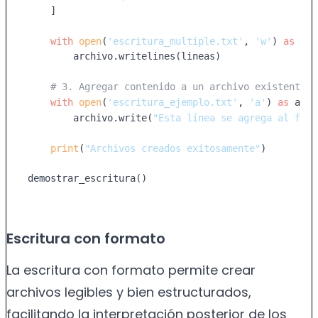
    ]

with
open
(
'escritura_multiple.txt'
, 
'w'
) 
as
 arc
        archivo.writelines(lineas)

# 3. Agregar contenido a un archivo existente
with
open
(
'escritura_ejemplo.txt'
, 
'a'
) 
as
 arch
        archivo.write(
"Esta línea se agrega al fina
print
(
"Archivos creados exitosamente"
)

demostrar_escritura()
Escritura con formato
La escritura con formato permite crear
archivos legibles y bien estructurados,
facilitando la interpretación posterior de los