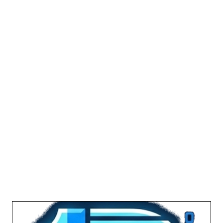
joseromerogc@gmail.com
GitHub Profile