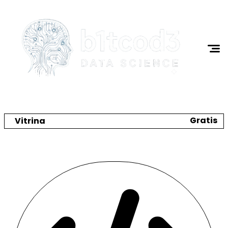
Ciencia de Datos
Programación
I.A.
Tutoriales
Acerca de Mi
Gratis
Vitrina
Crea tu catálogo y tienda online
🌼