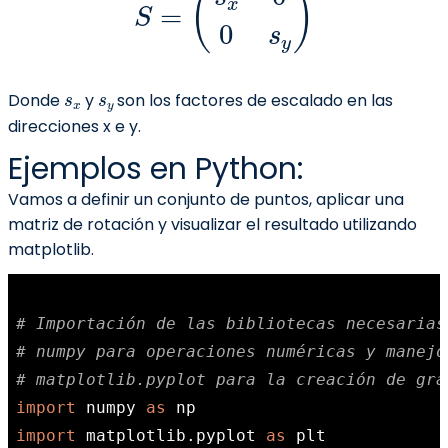
s
x
s
y
Donde
y
son los factores de escalado en las
direcciones x e y.
Ejemplos en Python:
Vamos a definir un conjunto de puntos, aplicar una
matriz de rotación y visualizar el resultado utilizando
matplotlib.
# Importación de las bibliotecas necesarias
# numpy para operaciones numéricas y manejo
# matplotlib.pyplot para la creación de grá
import
 numpy 
as
import
 matplotlib.pyplot 
as
 plt
