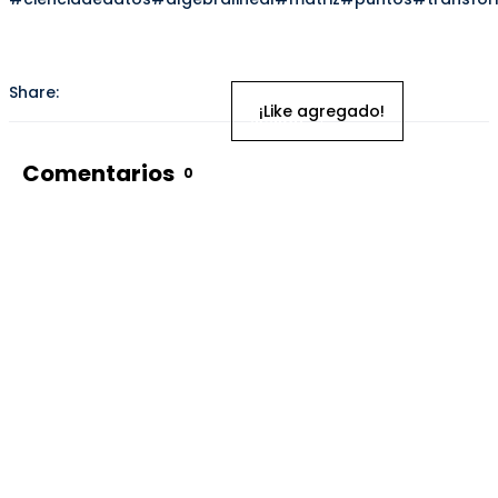
Share:
Inicia
¡Like agregado!
sesión
para
dar
Comentarios
0
like