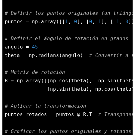
# Definir los puntos originales (un triángu
puntos = np.array([[
1
, 
0
], [
0
, 
1
], [-
1
, 
0
]]
# Definir el ángulo de rotación en grados
angulo = 
45
theta = np.radians(angulo)  
# Convertir a r
# Matriz de rotación
R = np.array([[np.cos(theta), -np.sin(theta)
              [np.sin(theta), np.cos(theta)]
# Aplicar la transformación
puntos_rotados = puntos @ R.T  
# Transponer
# Graficar los puntos originales y rotados