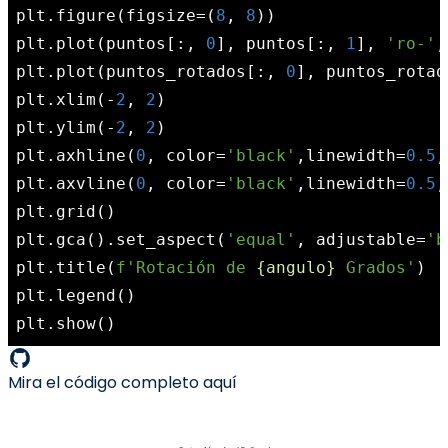
plt.figure(figsize=(
8
, 
8
))

plt.plot(puntos[:, 
0
], puntos[:, 
1
], 
'ro-'
,
plt.plot(puntos_rotados[:, 
0
], puntos_rotad
plt.xlim(-
2
, 
2
)

plt.ylim(-
2
, 
2
)

plt.axhline(
0
, color=
'black'
,linewidth=
0.5
,
plt.axvline(
0
, color=
'black'
,linewidth=
0.5
,
plt.grid()

plt.gca().set_aspect(
'equal'
, adjustable=
'b
plt.title(
f'Rotación de 
{angulo}
 Grados'
)

plt.legend()

Mira el código completo
aquí