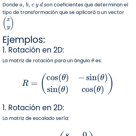
a, b, c y d
Donde
son coeficientes que determinan el
tipo de transformación que se aplicará a un vector
(
x
y
)
Ejemplos:
1. Rotación en 2D:
θ
La matriz de rotación para un ángulo
es:
R
=
(
cos
(
θ
)
−
sin
(
θ
)
sin
(
θ
)
cos
(
θ
)
)
1. Rotación en 2D:
La matriz de escalado sería:
S
=
(
s
x
0
0
s
y
)