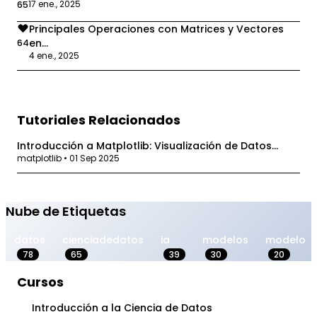
17 ene., 2025
65
Principales Operaciones con Matrices y Vectores
en...
64
4 ene., 2025
Tutoriales Relacionados
Introducción a Matplotlib: Visualización de Datos...
matplotlib • 01 Sep 2025
Nube de Etiquetas
datos
cienciadedatos
ia
modelos
modelo
78
65
39
30
20
Cursos
Introducción a la Ciencia de Datos
1