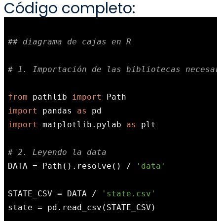
Código completo:
## diagrama de cajas en R
# 1. Importación de las bibliotecas necesar
from
 pathlib 
import
import
 pandas 
as
import
 matplotlib.pylab 
as
 plt

# 2. Leyendo la data
DATA = Path().resolve() / 
'data'
STATE_CSV = DATA / 
'state.csv'
state = pd.read_csv(STATE_CSV)
