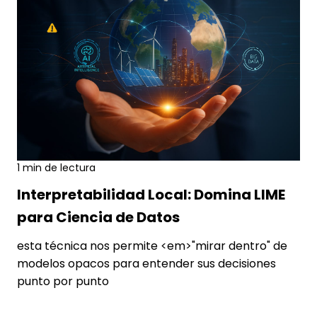
1 min de lectura
cienciadedatos
7 AGO., 2026
Interpretabilidad Local: Domina LIME
para Ciencia de Datos
esta técnica nos permite <em>"mirar dentro" de
modelos opacos para entender sus decisiones
punto por punto
Leer más