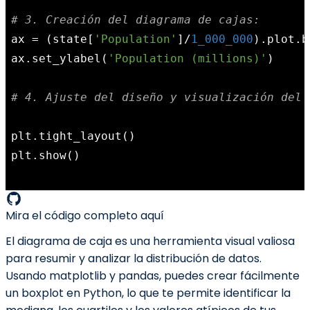
# 3. Creación del diagrama de cajas:
ax = (state[
'Population'
]/
1_000_000
).plot.b
ax.set_ylabel(
'Population (millions)'
)

# 4. Ajuste del diseño y visualización del 
plt.tight_layout()

plt.show()

Mira el código completo
aquí
El diagrama de caja es una herramienta visual valiosa
para resumir y analizar la distribución de datos.
Usando matplotlib y pandas, puedes crear fácilmente
un boxplot en Python, lo que te permite identificar la