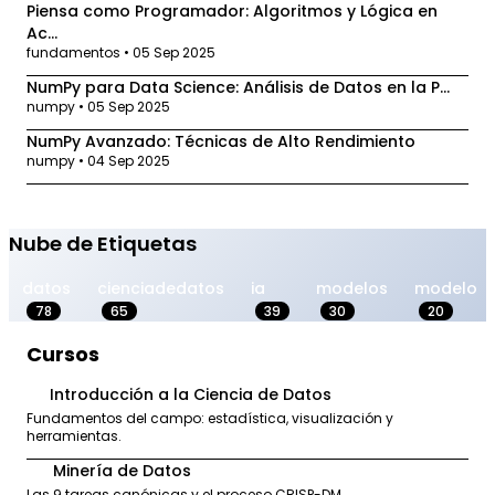
Piensa como Programador: Algoritmos y Lógica en
Ac...
fundamentos • 05 Sep 2025
NumPy para Data Science: Análisis de Datos en la P...
numpy • 05 Sep 2025
NumPy Avanzado: Técnicas de Alto Rendimiento
numpy • 04 Sep 2025
Nube de Etiquetas
datos
cienciadedatos
ia
modelos
modelo
78
65
39
30
20
Cursos
Introducción a la Ciencia de Datos
1
Fundamentos del campo: estadística, visualización y
herramientas.
Minería de Datos
2
Las 9 tareas canónicas y el proceso CRISP-DM.