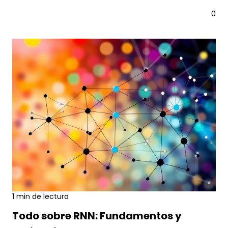
0
1 min de lectura
ia
7 AGO., 2026
Todo sobre RNN: Fundamentos y