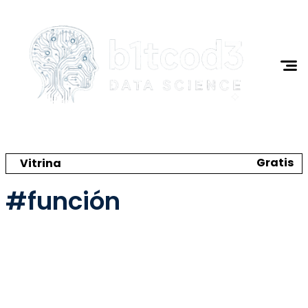
Ciencia de Datos
Programación
I.A.
Tutoriales
Acerca de Mi
Gratis
Vitrina
Crea tu catálogo y tienda online
#función
🌼