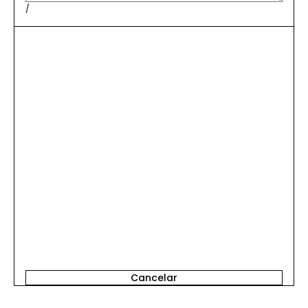
/
Inicia Sesión para Comentar
Cancelar