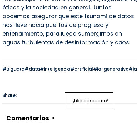
éticos y la sociedad en general. Juntos
podemos asegurar que este tsunami de datos
nos lleve hacia puertos de progreso y
entendimiento, para luego sumergirnos en
aguas turbulentas de desinformación y caos.
#BigData
#data
#inteligencia
#artificial
#ia-generativa
#ia
Share:
Inicia
¡Like agregado!
sesión
para
dar
Comentarios
0
like