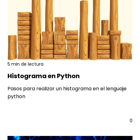
5 min de lectura
cienciadedatos
9 AGO., 2026
Histograma en Python
Pasos para realizar un histograma en el lenguaje
python
Leer más
0