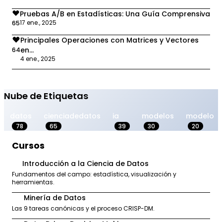
Pruebas A/B en Estadísticas: Una Guía Comprensiva
17 ene., 2025
65
Principales Operaciones con Matrices y Vectores
en...
64
4 ene., 2025
Nube de Etiquetas
datos
cienciadedatos
ia
modelos
modelo
78
65
39
30
20
Cursos
Introducción a la Ciencia de Datos
1
Fundamentos del campo: estadística, visualización y
herramientas.
Minería de Datos
2
Las 9 tareas canónicas y el proceso CRISP-DM.