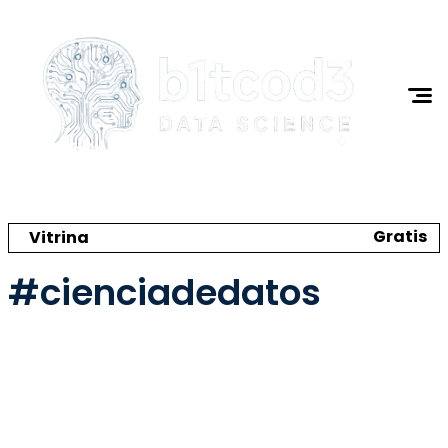
Ciencia de Datos
Programación
I.A.
Tutoriales
Acerca de Mi
Gratis
Vitrina
Crea tu catálogo y tienda online
#cienciadedatos
🌼