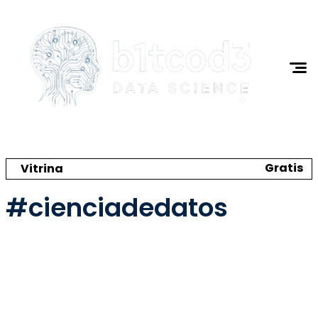
Ciencia de Datos
Programación
I.A.
Tutoriales
Acerca de Mi
Gratis
Vitrina
Crea tu catálogo y tienda online
#cienciadedatos
🌼