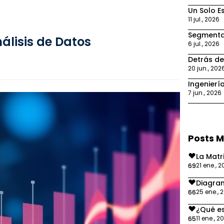
Un Solo Es
11 jul., 2026
Segmentac
álisis de Datos
6 jul., 2026
Detrás de
20 jun., 202
Ingeniería
7 jun., 2026
Posts 
La Matr
21 ene., 
69
Diagra
25 ene., 
66
¿Qué es
11 ene., 2
65