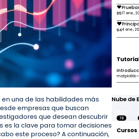
Pruebas
17 ene., 
65
Princip
4 ene., 2
64
Tutoria
Introducci
matplotlib 
do en una de las habilidades más
Nube de 
Desde empresas que buscan
datos
vestigadores que desean descubrir
78
os es la clave para tomar decisiones
Cursos
cabo este proceso? A continuación,