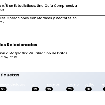
 A/B en Estadísticas: Una Guía Comprensiva
2025
ales Operaciones con Matrices y Vectores en...
025
les Relacionados
ón a Matplotlib: Visualización de Datos...
• 01 Sep 2025
Etiquetas
cienciadedatos
ia
modelos
modelo
python
e
65
39
30
20
18