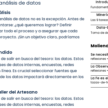
análisis de datos
Introd
1
Fundamentos
álisis
Minerí
2
análisis de datos no es la excepción. Antes de
Las 9 tarea
ntarse: ¿qué queremos lograr? Definir
Data-D
3
iar todo el proceso y a asegurar que cada
Toma de de
proyecto. ¡Sin un objetivo claro, podríamos
Moliend
ondido
Se necesi
e salir en busca del tesoro: los datos. Estos
reflexiones 
es de datos internas, encuestas, redes
La Observ
 línea. Es crucial seleccionar fuentes que
reflexiones 
d de los datos impactará directamente en los
La Fe es e
tazas-de-fe
aller del Artesano
e salir en busca del tesoro: los datos. Estos
es de datos internas, encuestas, redes