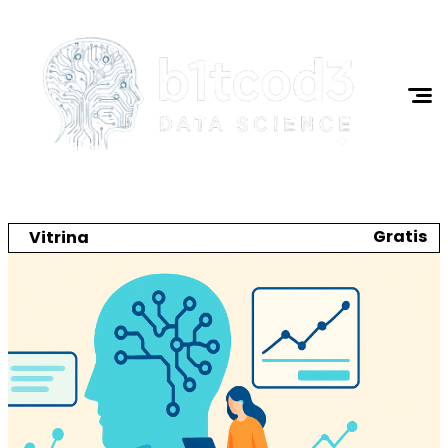
Ciencia de Datos
Programación
I.A.
Tutoriales
Acerca de Mi
Gratis
Vitrina
Crea tu catálogo y tienda online
🌼